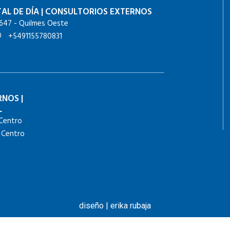
AL DE DÍA
|
CONSULTORIOS EXTERNOS
647 - Quilmes Oeste
+5491155780831
RNOS
|
L
Centro
 Centro
diseño | erika rubaja