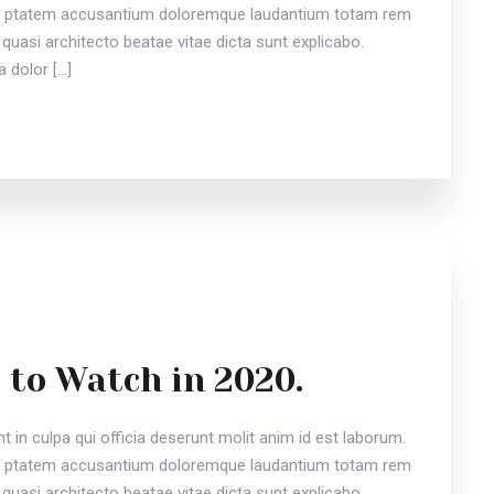
vou ptatem accusantium doloremque laudantium totam rem
 quasi architecto beatae vitae dicta sunt explicabo.
 dolor […]
 to Watch in 2020.
 in culpa qui officia deserunt molit anim id est laborum.
vou ptatem accusantium doloremque laudantium totam rem
 quasi architecto beatae vitae dicta sunt explicabo.